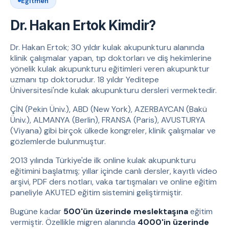
Eğitmen
Dr. Hakan Ertok Kimdir?
Dr. Hakan Ertok; 30 yıldır kulak akupunkturu alanında
klinik çalışmalar yapan, tıp doktorları ve diş hekimlerine
yönelik kulak akupunkturu eğitimleri veren akupunktur
uzmanı tıp doktorudur. 18 yıldır Yeditepe
Üniversitesi'nde kulak akupunkturu dersleri vermektedir.
ÇİN (Pekin Üniv.), ABD (New York), AZERBAYCAN (Bakü
Üniv.), ALMANYA (Berlin), FRANSA (Paris), AVUSTURYA
(Viyana) gibi birçok ülkede kongreler, klinik çalışmalar ve
gözlemlerde bulunmuştur.
2013 yılında Türkiye'de ilk online kulak akupunkturu
eğitimini başlatmış; yıllar içinde canlı dersler, kayıtlı video
arşivi, PDF ders notları, vaka tartışmaları ve online eğitim
paneliyle AKUTED eğitim sistemini geliştirmiştir.
Bugüne kadar
500'ün üzerinde meslektaşına
eğitim
vermiştir. Özellikle migren alanında
4000'in üzerinde