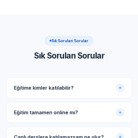
Sık Sorulan Sorular
Sık Sorulan Sorular
Eğitime kimler katılabilir?
Akupunktur uygulama sertifikasına sahip tüm tıp
doktorları ve diş hekimleri için uygundur.
Eğitim tamamen online mı?
Evet. Eğitim online panel üzerinden yürütülür. Canlı
dersler, kayıtlı video arşivi ve PDF ders notlarıyla
Canlı derslere katılamazsam ne olur?