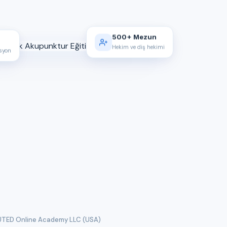
500+ Mezun
Hekim ve diş hekimi
asyon
TED Online Academy LLC (USA)