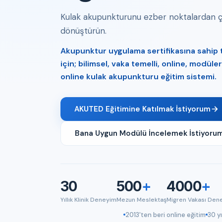
Kulak akupunkturunu ezber noktalardan çık
dönüştürün.
Akupunktur uygulama sertifikasına sahip tı
için; bilimsel, vaka temelli, online, modül
online kulak akupunkturu eğitim sistemi.
AKUTED Eğitimine Katılmak İstiyorum
Bana Uygun Modülü İncelemek İstiyoru
30
500
+
4000
+
Yıllık Klinik Deneyim
Mezun Meslektaş
Migren Vakası Den
2013'ten beri online eğitim
30 yı