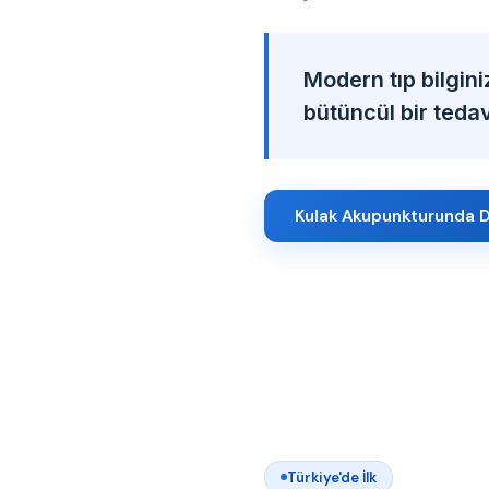
Modern tıp bilgini
bütüncül bir tedavi
Kulak Akupunkturunda D
Türkiye'de İlk