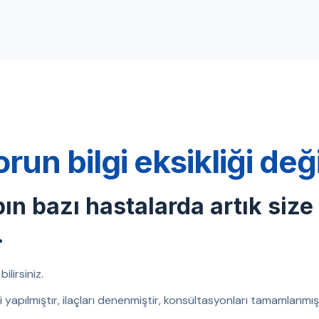
orun bilgi eksikliği de
bın bazı hastalarda artık size
.
ilirsiniz.
eri yapılmıştır, ilaçları denenmiştir, konsültasyonları tamamlanm