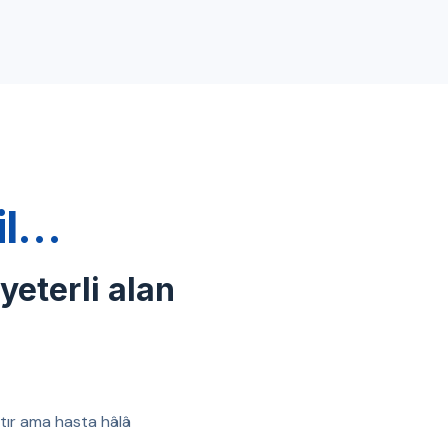
ğil…
 yeterli alan
ıştır ama hasta hâlâ