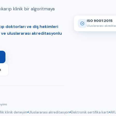
arıp klinik bir algoritmaya
ISO 9001:2015
p doktorları ve diş hekimleri
Uluslararası akredit
er ve uluslararası akreditasyonlu
m
eyimi
llık klinik deneyim
Uluslararası akreditasyon
Elektronik sertifika kartı
AKU