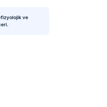
fizyolojik ve
eri.