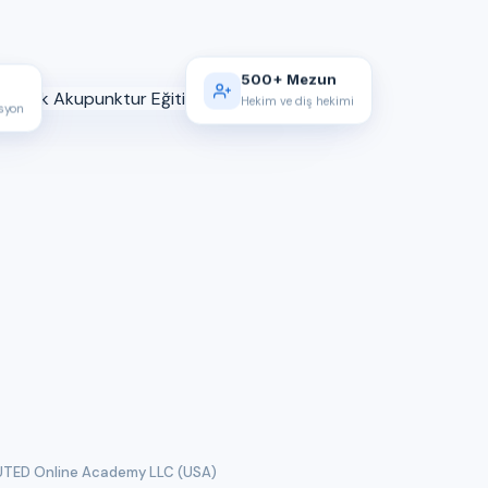
500+ Mezun
Hekim ve diş hekimi
asyon
TED Online Academy LLC (USA)