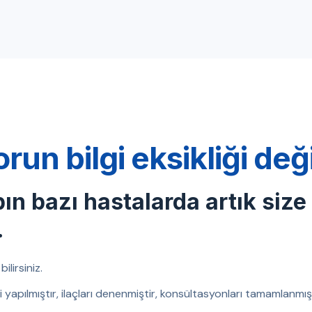
orun bilgi eksikliği de
bın bazı hastalarda artık size
.
ilirsiniz.
eri yapılmıştır, ilaçları denenmiştir, konsültasyonları tamamlanm