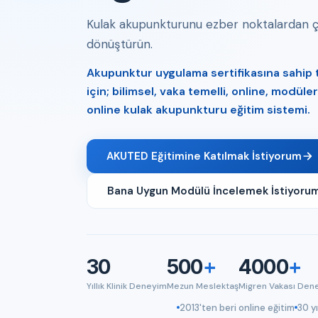
Kulak akupunkturunu ezber noktalardan çık
dönüştürün.
Akupunktur uygulama sertifikasına sahip tı
için; bilimsel, vaka temelli, online, modül
online kulak akupunkturu eğitim sistemi.
AKUTED Eğitimine Katılmak İstiyorum
Bana Uygun Modülü İncelemek İstiyoru
30
500
+
4000
+
Yıllık Klinik Deneyim
Mezun Meslektaş
Migren Vakası Den
2013'ten beri online eğitim
30 yı