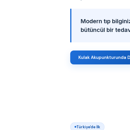
Modern tıp bilgini
bütüncül bir tedavi
Kulak Akupunkturunda D
Türkiye'de İlk