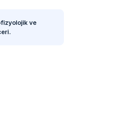
fizyolojik ve
eri.