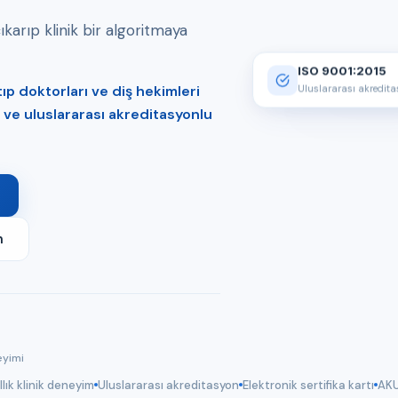
arıp klinik bir algoritmaya
ISO 9001:2015
p doktorları ve diş hekimleri
Uluslararası akredit
er ve uluslararası akreditasyonlu
m
eyimi
llık klinik deneyim
Uluslararası akreditasyon
Elektronik sertifika kartı
AKU