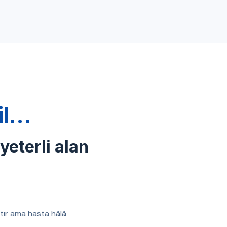
ğil…
 yeterli alan
ıştır ama hasta hâlâ