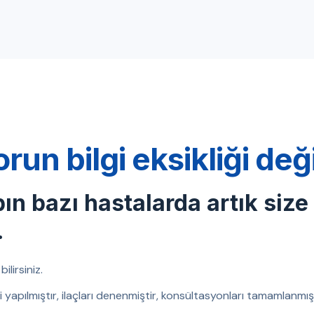
orun bilgi eksikliği de
bın bazı hastalarda artık size
.
ilirsiniz.
eri yapılmıştır, ilaçları denenmiştir, konsültasyonları tamamlanm