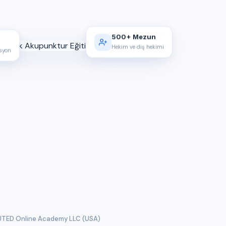
500+ Mezun
Hekim ve diş hekimi
asyon
TED Online Academy LLC (USA)