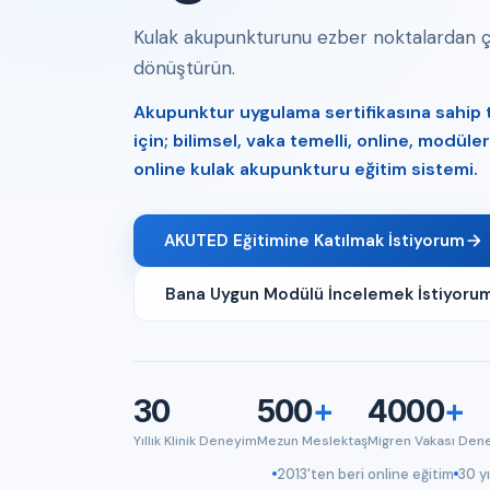
Kulak akupunkturunu ezber noktalardan çık
dönüştürün.
Akupunktur uygulama sertifikasına sahip tı
için; bilimsel, vaka temelli, online, modül
online kulak akupunkturu eğitim sistemi.
AKUTED Eğitimine Katılmak İstiyorum
Bana Uygun Modülü İncelemek İstiyoru
30
500
+
4000
+
Yıllık Klinik Deneyim
Mezun Meslektaş
Migren Vakası Den
2013'ten beri online eğitim
30 yı