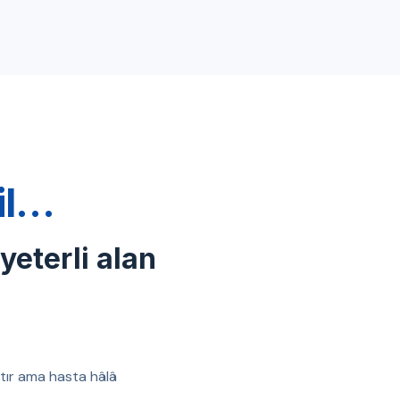
ğil…
 yeterli alan
ıştır ama hasta hâlâ