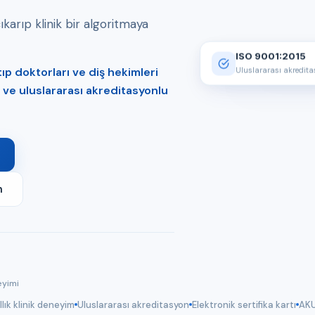
arıp klinik bir algoritmaya
ISO 9001:2015
p doktorları ve diş hekimleri
Uluslararası akredit
er ve uluslararası akreditasyonlu
m
eyimi
llık klinik deneyim
Uluslararası akreditasyon
Elektronik sertifika kartı
AKU