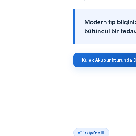
Modern tıp bilgini
bütüncül bir tedavi
Kulak Akupunkturunda D
Türkiye'de İlk