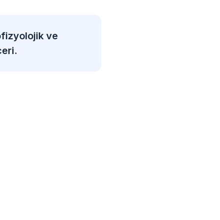
fizyolojik ve
eri.