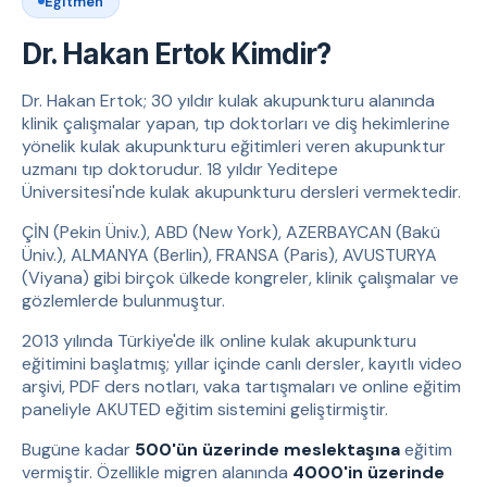
Eğitmen
Dr. Hakan Ertok Kimdir?
Dr. Hakan Ertok; 30 yıldır kulak akupunkturu alanında
klinik çalışmalar yapan, tıp doktorları ve diş hekimlerine
yönelik kulak akupunkturu eğitimleri veren akupunktur
uzmanı tıp doktorudur. 18 yıldır Yeditepe
Üniversitesi'nde kulak akupunkturu dersleri vermektedir.
ÇİN (Pekin Üniv.), ABD (New York), AZERBAYCAN (Bakü
Üniv.), ALMANYA (Berlin), FRANSA (Paris), AVUSTURYA
(Viyana) gibi birçok ülkede kongreler, klinik çalışmalar ve
gözlemlerde bulunmuştur.
2013 yılında Türkiye'de ilk online kulak akupunkturu
eğitimini başlatmış; yıllar içinde canlı dersler, kayıtlı video
arşivi, PDF ders notları, vaka tartışmaları ve online eğitim
paneliyle AKUTED eğitim sistemini geliştirmiştir.
Bugüne kadar
500'ün üzerinde meslektaşına
eğitim
vermiştir. Özellikle migren alanında
4000'in üzerinde