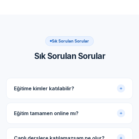
Sık Sorulan Sorular
Sık Sorulan Sorular
Eğitime kimler katılabilir?
Akupunktur uygulama sertifikasına sahip tüm tıp
doktorları ve diş hekimleri için uygundur.
Eğitim tamamen online mı?
Evet. Eğitim online panel üzerinden yürütülür. Canlı
dersler, kayıtlı video arşivi ve PDF ders notlarıyla
Canlı derslere katılamazsam ne olur?