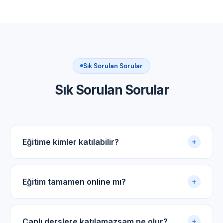
Sık Sorulan Sorular
Sık Sorulan Sorular
Eğitime kimler katılabilir?
Akupunktur uygulama sertifikasına sahip tüm tıp
doktorları ve diş hekimleri için uygundur.
Eğitim tamamen online mı?
Evet. Eğitim online panel üzerinden yürütülür. Canlı
dersler, kayıtlı video arşivi ve PDF ders notlarıyla
Canlı derslere katılamazsam ne olur?