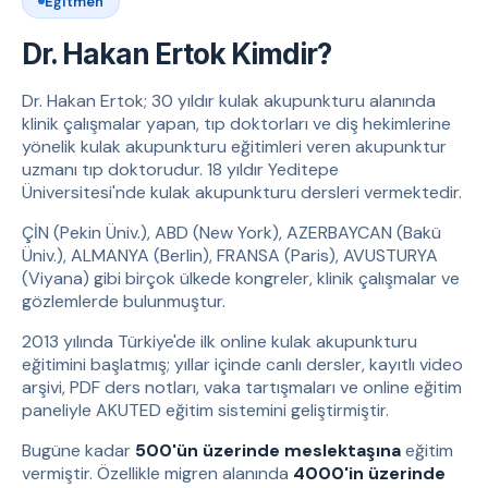
Eğitmen
Dr. Hakan Ertok Kimdir?
Dr. Hakan Ertok; 30 yıldır kulak akupunkturu alanında
klinik çalışmalar yapan, tıp doktorları ve diş hekimlerine
yönelik kulak akupunkturu eğitimleri veren akupunktur
uzmanı tıp doktorudur. 18 yıldır Yeditepe
Üniversitesi'nde kulak akupunkturu dersleri vermektedir.
ÇİN (Pekin Üniv.), ABD (New York), AZERBAYCAN (Bakü
Üniv.), ALMANYA (Berlin), FRANSA (Paris), AVUSTURYA
(Viyana) gibi birçok ülkede kongreler, klinik çalışmalar ve
gözlemlerde bulunmuştur.
2013 yılında Türkiye'de ilk online kulak akupunkturu
eğitimini başlatmış; yıllar içinde canlı dersler, kayıtlı video
arşivi, PDF ders notları, vaka tartışmaları ve online eğitim
paneliyle AKUTED eğitim sistemini geliştirmiştir.
Bugüne kadar
500'ün üzerinde meslektaşına
eğitim
vermiştir. Özellikle migren alanında
4000'in üzerinde