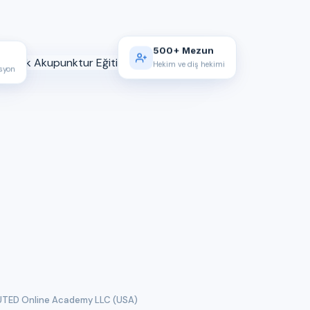
500+ Mezun
Hekim ve diş hekimi
asyon
TED Online Academy LLC (USA)