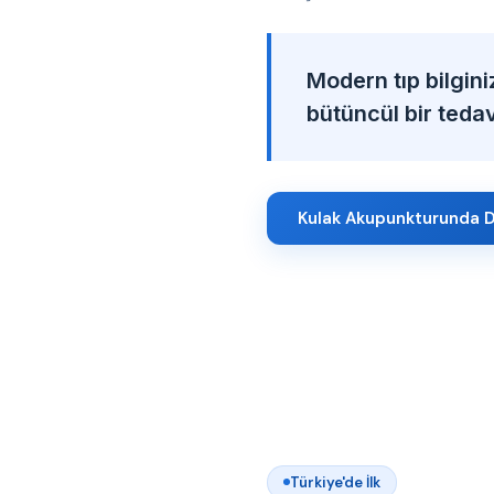
Modern tıp bilgini
bütüncül bir tedavi
Kulak Akupunkturunda D
Türkiye'de İlk