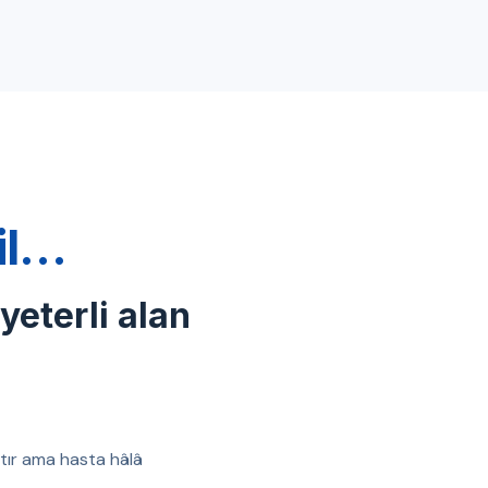
ğil…
 yeterli alan
ıştır ama hasta hâlâ