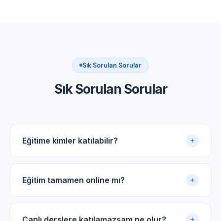
Sık Sorulan Sorular
Sık Sorulan Sorular
Eğitime kimler katılabilir?
Akupunktur uygulama sertifikasına sahip tüm tıp
doktorları ve diş hekimleri için uygundur.
Eğitim tamamen online mı?
Evet. Eğitim online panel üzerinden yürütülür. Canlı
dersler, kayıtlı video arşivi ve PDF ders notlarıyla
Canlı derslere katılamazsam ne olur?