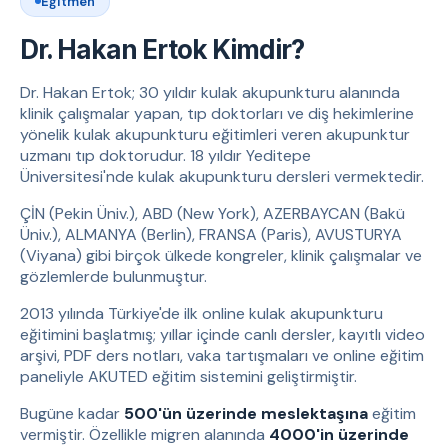
Eğitmen
Dr. Hakan Ertok Kimdir?
Dr. Hakan Ertok; 30 yıldır kulak akupunkturu alanında
klinik çalışmalar yapan, tıp doktorları ve diş hekimlerine
yönelik kulak akupunkturu eğitimleri veren akupunktur
uzmanı tıp doktorudur. 18 yıldır Yeditepe
Üniversitesi'nde kulak akupunkturu dersleri vermektedir.
ÇİN (Pekin Üniv.), ABD (New York), AZERBAYCAN (Bakü
Üniv.), ALMANYA (Berlin), FRANSA (Paris), AVUSTURYA
(Viyana) gibi birçok ülkede kongreler, klinik çalışmalar ve
gözlemlerde bulunmuştur.
2013 yılında Türkiye'de ilk online kulak akupunkturu
eğitimini başlatmış; yıllar içinde canlı dersler, kayıtlı video
arşivi, PDF ders notları, vaka tartışmaları ve online eğitim
paneliyle AKUTED eğitim sistemini geliştirmiştir.
Bugüne kadar
500'ün üzerinde meslektaşına
eğitim
vermiştir. Özellikle migren alanında
4000'in üzerinde