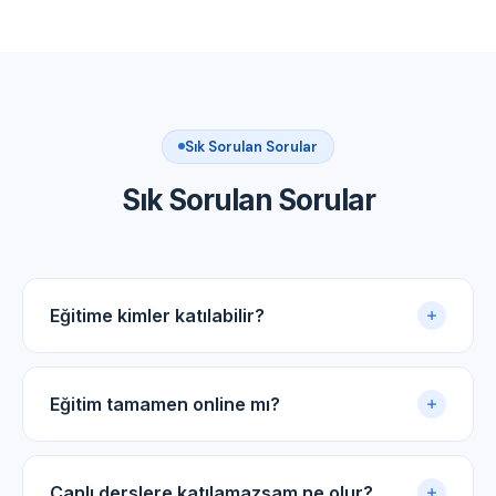
Sık Sorulan Sorular
Sık Sorulan Sorular
Eğitime kimler katılabilir?
Akupunktur uygulama sertifikasına sahip tüm tıp
doktorları ve diş hekimleri için uygundur.
Eğitim tamamen online mı?
Evet. Eğitim online panel üzerinden yürütülür. Canlı
dersler, kayıtlı video arşivi ve PDF ders notlarıyla
Canlı derslere katılamazsam ne olur?