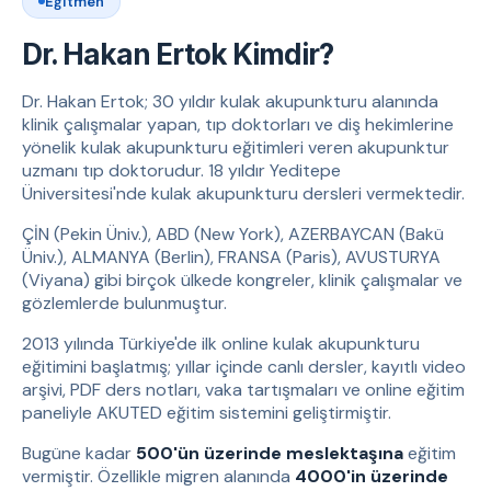
Eğitmen
Dr. Hakan Ertok Kimdir?
Dr. Hakan Ertok; 30 yıldır kulak akupunkturu alanında
klinik çalışmalar yapan, tıp doktorları ve diş hekimlerine
yönelik kulak akupunkturu eğitimleri veren akupunktur
uzmanı tıp doktorudur. 18 yıldır Yeditepe
Üniversitesi'nde kulak akupunkturu dersleri vermektedir.
ÇİN (Pekin Üniv.), ABD (New York), AZERBAYCAN (Bakü
Üniv.), ALMANYA (Berlin), FRANSA (Paris), AVUSTURYA
(Viyana) gibi birçok ülkede kongreler, klinik çalışmalar ve
gözlemlerde bulunmuştur.
2013 yılında Türkiye'de ilk online kulak akupunkturu
eğitimini başlatmış; yıllar içinde canlı dersler, kayıtlı video
arşivi, PDF ders notları, vaka tartışmaları ve online eğitim
paneliyle AKUTED eğitim sistemini geliştirmiştir.
Bugüne kadar
500'ün üzerinde meslektaşına
eğitim
vermiştir. Özellikle migren alanında
4000'in üzerinde