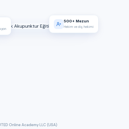
500+ Mezun
Hekim ve diş hekimi
asyon
TED Online Academy LLC (USA)