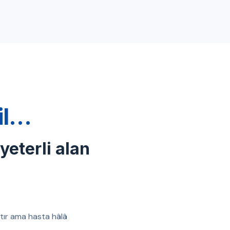
ğil…
 yeterli alan
ıştır ama hasta hâlâ