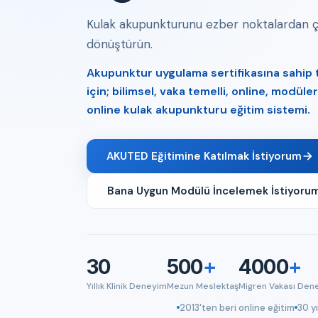
Kulak akupunkturunu ezber noktalardan çık
dönüştürün.
Akupunktur uygulama sertifikasına sahip tı
için; bilimsel, vaka temelli, online, modül
online kulak akupunkturu eğitim sistemi.
AKUTED Eğitimine Katılmak İstiyorum
Bana Uygun Modülü İncelemek İstiyoru
30
500
+
4000
+
Yıllık Klinik Deneyim
Mezun Meslektaş
Migren Vakası Den
2013'ten beri online eğitim
30 yı