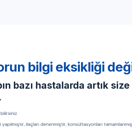
orun bilgi eksikliği de
bın bazı hastalarda artık size
.
ilirsiniz.
eri yapılmıştır, ilaçları denenmiştir, konsültasyonları tamamlanm