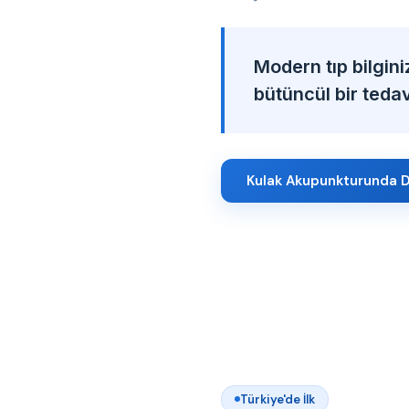
Modern tıp bilgini
bütüncül bir tedavi
Kulak Akupunkturunda D
Türkiye'de İlk