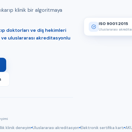
arıp klinik bir algoritmaya
ISO 9001:2015
p doktorları ve diş hekimleri
Uluslararası akredit
er ve uluslararası akreditasyonlu
m
eyimi
llık klinik deneyim
Uluslararası akreditasyon
Elektronik sertifika kartı
AKU