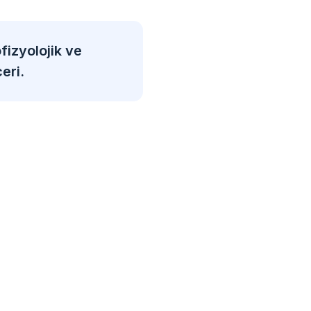
fizyolojik ve
eri.