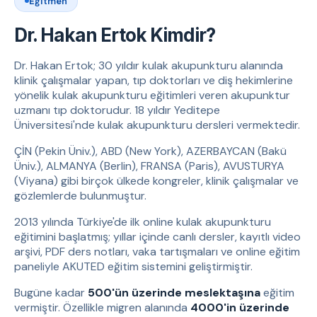
Eğitmen
Dr. Hakan Ertok Kimdir?
Dr. Hakan Ertok; 30 yıldır kulak akupunkturu alanında
klinik çalışmalar yapan, tıp doktorları ve diş hekimlerine
yönelik kulak akupunkturu eğitimleri veren akupunktur
uzmanı tıp doktorudur. 18 yıldır Yeditepe
Üniversitesi'nde kulak akupunkturu dersleri vermektedir.
ÇİN (Pekin Üniv.), ABD (New York), AZERBAYCAN (Bakü
Üniv.), ALMANYA (Berlin), FRANSA (Paris), AVUSTURYA
(Viyana) gibi birçok ülkede kongreler, klinik çalışmalar ve
gözlemlerde bulunmuştur.
2013 yılında Türkiye'de ilk online kulak akupunkturu
eğitimini başlatmış; yıllar içinde canlı dersler, kayıtlı video
arşivi, PDF ders notları, vaka tartışmaları ve online eğitim
paneliyle AKUTED eğitim sistemini geliştirmiştir.
Bugüne kadar
500'ün üzerinde meslektaşına
eğitim
vermiştir. Özellikle migren alanında
4000'in üzerinde