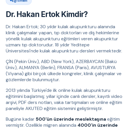
Eğitmen
Dr. Hakan Ertok Kimdir?
Dr. Hakan Ertok; 30 yıldır kulak akupunkturu alanında
klinik çalışmalar yapan, tıp doktorları ve diş hekimlerine
yönelik kulak akupunkturu eğitimleri veren akupunktur
uzmanı tıp doktorudur. 18 yıldır Yeditepe
Üniversitesi'nde kulak akupunkturu dersleri vermektedir.
ÇİN (Pekin Üniv.), ABD (New York), AZERBAYCAN (Bakü
Üniv.), ALMANYA (Berlin), FRANSA (Paris), AVUSTURYA
(Viyana) gibi birçok ülkede kongreler, klinik çalışmalar ve
gözlemlerde bulunmuştur.
2013 yılında Türkiye'de ilk online kulak akupunkturu
eğitimini başlatmış; yıllar içinde canlı dersler, kayıtlı video
arşivi, PDF ders notları, vaka tartışmaları ve online eğitim
paneliyle AKUTED eğitim sistemini geliştirmiştir.
Bugüne kadar
500'ün üzerinde meslektaşına
eğitim
vermiştir. Özellikle migren alanında
4000'in üzerinde