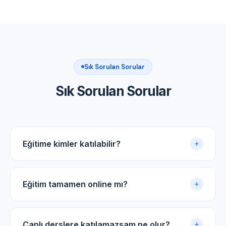
Sık Sorulan Sorular
Sık Sorulan Sorular
Eğitime kimler katılabilir?
Akupunktur uygulama sertifikasına sahip tüm tıp
doktorları ve diş hekimleri için uygundur.
Eğitim tamamen online mı?
Evet. Eğitim online panel üzerinden yürütülür. Canlı
dersler, kayıtlı video arşivi ve PDF ders notlarıyla
Canlı derslere katılamazsam ne olur?