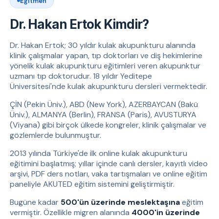
Eğitmen
Dr. Hakan Ertok Kimdir?
Dr. Hakan Ertok; 30 yıldır kulak akupunkturu alanında
klinik çalışmalar yapan, tıp doktorları ve diş hekimlerine
yönelik kulak akupunkturu eğitimleri veren akupunktur
uzmanı tıp doktorudur. 18 yıldır Yeditepe
Üniversitesi'nde kulak akupunkturu dersleri vermektedir.
ÇİN (Pekin Üniv.), ABD (New York), AZERBAYCAN (Bakü
Üniv.), ALMANYA (Berlin), FRANSA (Paris), AVUSTURYA
(Viyana) gibi birçok ülkede kongreler, klinik çalışmalar ve
gözlemlerde bulunmuştur.
2013 yılında Türkiye'de ilk online kulak akupunkturu
eğitimini başlatmış; yıllar içinde canlı dersler, kayıtlı video
arşivi, PDF ders notları, vaka tartışmaları ve online eğitim
paneliyle AKUTED eğitim sistemini geliştirmiştir.
Bugüne kadar
500'ün üzerinde meslektaşına
eğitim
vermiştir. Özellikle migren alanında
4000'in üzerinde