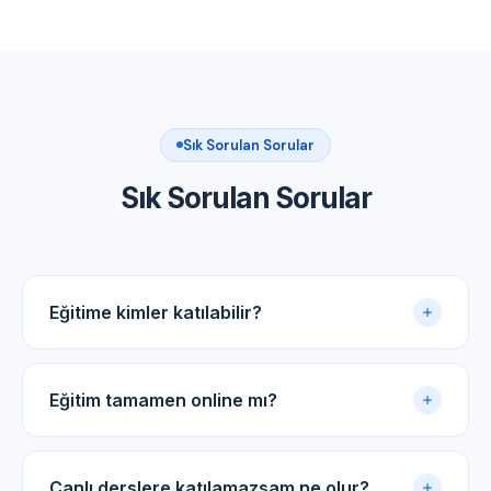
Sık Sorulan Sorular
Sık Sorulan Sorular
Eğitime kimler katılabilir?
Akupunktur uygulama sertifikasına sahip tüm tıp
doktorları ve diş hekimleri için uygundur.
Eğitim tamamen online mı?
Evet. Eğitim online panel üzerinden yürütülür. Canlı
dersler, kayıtlı video arşivi ve PDF ders notlarıyla
Canlı derslere katılamazsam ne olur?