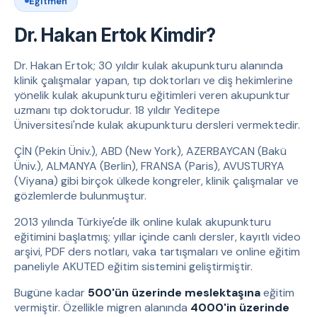
Eğitmen
Dr. Hakan Ertok Kimdir?
Dr. Hakan Ertok; 30 yıldır kulak akupunkturu alanında
klinik çalışmalar yapan, tıp doktorları ve diş hekimlerine
yönelik kulak akupunkturu eğitimleri veren akupunktur
uzmanı tıp doktorudur. 18 yıldır Yeditepe
Üniversitesi'nde kulak akupunkturu dersleri vermektedir.
ÇİN (Pekin Üniv.), ABD (New York), AZERBAYCAN (Bakü
Üniv.), ALMANYA (Berlin), FRANSA (Paris), AVUSTURYA
(Viyana) gibi birçok ülkede kongreler, klinik çalışmalar ve
gözlemlerde bulunmuştur.
2013 yılında Türkiye'de ilk online kulak akupunkturu
eğitimini başlatmış; yıllar içinde canlı dersler, kayıtlı video
arşivi, PDF ders notları, vaka tartışmaları ve online eğitim
paneliyle AKUTED eğitim sistemini geliştirmiştir.
Bugüne kadar
500'ün üzerinde meslektaşına
eğitim
vermiştir. Özellikle migren alanında
4000'in üzerinde