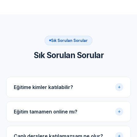
Sık Sorulan Sorular
Sık Sorulan Sorular
Eğitime kimler katılabilir?
Akupunktur uygulama sertifikasına sahip tüm tıp
doktorları ve diş hekimleri için uygundur.
Eğitim tamamen online mı?
Evet. Eğitim online panel üzerinden yürütülür. Canlı
dersler, kayıtlı video arşivi ve PDF ders notlarıyla
Canlı derslere katılamazsam ne olur?