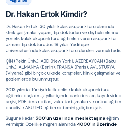
Eğitmen
Dr. Hakan Ertok Kimdir?
Dr. Hakan Ertok; 30 yıldır kulak akupunkturu alanında
klinik çalışmalar yapan, tıp doktorları ve diş hekimlerine
yönelik kulak akupunkturu eğitimleri veren akupunktur
uzmanı tıp doktorudur. 18 yıldır Yeditepe
Üniversitesi'nde kulak akupunkturu dersleri vermektedir.
ÇİN (Pekin Üniv.), ABD (New York), AZERBAYCAN (Bakü
Üniv.), ALMANYA (Berlin), FRANSA (Paris), AVUSTURYA
(Viyana) gibi birçok ülkede kongreler, klinik çalışmalar ve
gözlemlerde bulunmuştur.
2013 yılında Türkiye'de ilk online kulak akupunkturu
eğitimini başlatmış; yıllar içinde canlı dersler, kayıtlı video
arşivi, PDF ders notları, vaka tartışmaları ve online eğitim
paneliyle AKUTED eğitim sistemini geliştirmiştir.
Bugüne kadar
500'ün üzerinde meslektaşına
eğitim
vermiştir. Özellikle migren alanında
4000'in üzerinde