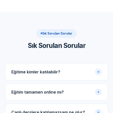
Sık Sorulan Sorular
Sık Sorulan Sorular
Eğitime kimler katılabilir?
Akupunktur uygulama sertifikasına sahip tüm tıp
doktorları ve diş hekimleri için uygundur.
Eğitim tamamen online mı?
Evet. Eğitim online panel üzerinden yürütülür. Canlı
dersler, kayıtlı video arşivi ve PDF ders notlarıyla
Canlı derslere katılamazsam ne olur?