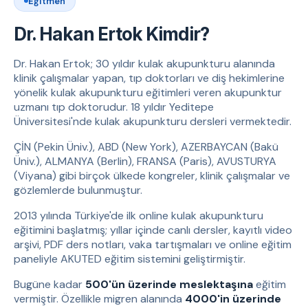
Eğitmen
Dr. Hakan Ertok Kimdir?
Dr. Hakan Ertok; 30 yıldır kulak akupunkturu alanında
klinik çalışmalar yapan, tıp doktorları ve diş hekimlerine
yönelik kulak akupunkturu eğitimleri veren akupunktur
uzmanı tıp doktorudur. 18 yıldır Yeditepe
Üniversitesi'nde kulak akupunkturu dersleri vermektedir.
ÇİN (Pekin Üniv.), ABD (New York), AZERBAYCAN (Bakü
Üniv.), ALMANYA (Berlin), FRANSA (Paris), AVUSTURYA
(Viyana) gibi birçok ülkede kongreler, klinik çalışmalar ve
gözlemlerde bulunmuştur.
2013 yılında Türkiye'de ilk online kulak akupunkturu
eğitimini başlatmış; yıllar içinde canlı dersler, kayıtlı video
arşivi, PDF ders notları, vaka tartışmaları ve online eğitim
paneliyle AKUTED eğitim sistemini geliştirmiştir.
Bugüne kadar
500'ün üzerinde meslektaşına
eğitim
vermiştir. Özellikle migren alanında
4000'in üzerinde