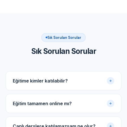
Sık Sorulan Sorular
Sık Sorulan Sorular
Eğitime kimler katılabilir?
Akupunktur uygulama sertifikasına sahip tüm tıp
doktorları ve diş hekimleri için uygundur.
Eğitim tamamen online mı?
Evet. Eğitim online panel üzerinden yürütülür. Canlı
dersler, kayıtlı video arşivi ve PDF ders notlarıyla
Canlı derslere katılamazsam ne olur?