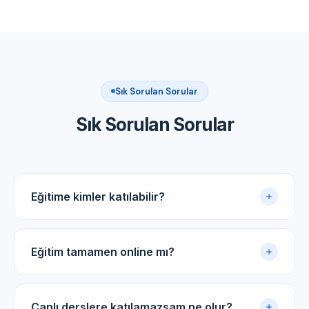
Sık Sorulan Sorular
Sık Sorulan Sorular
Eğitime kimler katılabilir?
Akupunktur uygulama sertifikasına sahip tüm tıp
doktorları ve diş hekimleri için uygundur.
Eğitim tamamen online mı?
Evet. Eğitim online panel üzerinden yürütülür. Canlı
dersler, kayıtlı video arşivi ve PDF ders notlarıyla
Canlı derslere katılamazsam ne olur?