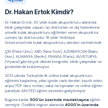
Eğitmen
Dr. Hakan Ertok Kimdir?
Dr. Hakan Ertok; 30 yıldır kulak akupunkturu alanında
klinik çalışmalar yapan, tıp doktorları ve diş hekimlerine
yönelik kulak akupunkturu eğitimleri veren akupunktur
uzmanı tıp doktorudur. 18 yıldır Yeditepe
Üniversitesi'nde kulak akupunkturu dersleri vermektedir.
ÇİN (Pekin Üniv.), ABD (New York), AZERBAYCAN (Bakü
Üniv.), ALMANYA (Berlin), FRANSA (Paris), AVUSTURYA
(Viyana) gibi birçok ülkede kongreler, klinik çalışmalar ve
gözlemlerde bulunmuştur.
2013 yılında Türkiye'de ilk online kulak akupunkturu
eğitimini başlatmış; yıllar içinde canlı dersler, kayıtlı video
arşivi, PDF ders notları, vaka tartışmaları ve online eğitim
paneliyle AKUTED eğitim sistemini geliştirmiştir.
Bugüne kadar
500'ün üzerinde meslektaşına
eğitim
vermiştir. Özellikle migren alanında
4000'in üzerinde