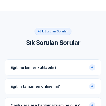
Sık Sorulan Sorular
Sık Sorulan Sorular
Eğitime kimler katılabilir?
Akupunktur uygulama sertifikasına sahip tüm tıp
doktorları ve diş hekimleri için uygundur.
Eğitim tamamen online mı?
Evet. Eğitim online panel üzerinden yürütülür. Canlı
dersler, kayıtlı video arşivi ve PDF ders notlarıyla
Canlı derslere katılamazsam ne olur?