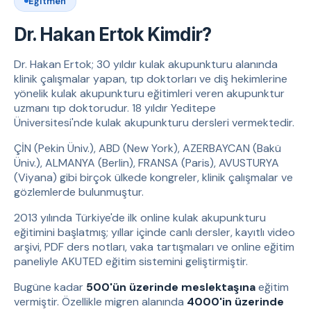
Eğitmen
Dr. Hakan Ertok Kimdir?
Dr. Hakan Ertok; 30 yıldır kulak akupunkturu alanında
klinik çalışmalar yapan, tıp doktorları ve diş hekimlerine
yönelik kulak akupunkturu eğitimleri veren akupunktur
uzmanı tıp doktorudur. 18 yıldır Yeditepe
Üniversitesi'nde kulak akupunkturu dersleri vermektedir.
ÇİN (Pekin Üniv.), ABD (New York), AZERBAYCAN (Bakü
Üniv.), ALMANYA (Berlin), FRANSA (Paris), AVUSTURYA
(Viyana) gibi birçok ülkede kongreler, klinik çalışmalar ve
gözlemlerde bulunmuştur.
2013 yılında Türkiye'de ilk online kulak akupunkturu
eğitimini başlatmış; yıllar içinde canlı dersler, kayıtlı video
arşivi, PDF ders notları, vaka tartışmaları ve online eğitim
paneliyle AKUTED eğitim sistemini geliştirmiştir.
Bugüne kadar
500'ün üzerinde meslektaşına
eğitim
vermiştir. Özellikle migren alanında
4000'in üzerinde