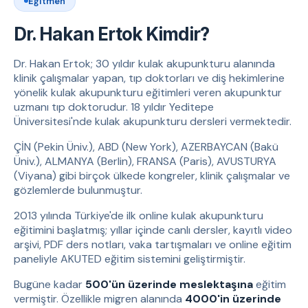
Eğitmen
Dr. Hakan Ertok Kimdir?
Dr. Hakan Ertok; 30 yıldır kulak akupunkturu alanında
klinik çalışmalar yapan, tıp doktorları ve diş hekimlerine
yönelik kulak akupunkturu eğitimleri veren akupunktur
uzmanı tıp doktorudur. 18 yıldır Yeditepe
Üniversitesi'nde kulak akupunkturu dersleri vermektedir.
ÇİN (Pekin Üniv.), ABD (New York), AZERBAYCAN (Bakü
Üniv.), ALMANYA (Berlin), FRANSA (Paris), AVUSTURYA
(Viyana) gibi birçok ülkede kongreler, klinik çalışmalar ve
gözlemlerde bulunmuştur.
2013 yılında Türkiye'de ilk online kulak akupunkturu
eğitimini başlatmış; yıllar içinde canlı dersler, kayıtlı video
arşivi, PDF ders notları, vaka tartışmaları ve online eğitim
paneliyle AKUTED eğitim sistemini geliştirmiştir.
Bugüne kadar
500'ün üzerinde meslektaşına
eğitim
vermiştir. Özellikle migren alanında
4000'in üzerinde