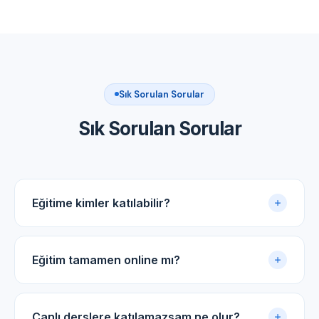
Sık Sorulan Sorular
Sık Sorulan Sorular
Eğitime kimler katılabilir?
Akupunktur uygulama sertifikasına sahip tüm tıp
doktorları ve diş hekimleri için uygundur.
Eğitim tamamen online mı?
Evet. Eğitim online panel üzerinden yürütülür. Canlı
dersler, kayıtlı video arşivi ve PDF ders notlarıyla
Canlı derslere katılamazsam ne olur?