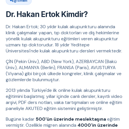
Eğitmen
Dr. Hakan Ertok Kimdir?
Dr. Hakan Ertok; 30 yıldır kulak akupunkturu alanında
klinik çalışmalar yapan, tıp doktorları ve diş hekimlerine
yönelik kulak akupunkturu eğitimleri veren akupunktur
uzmanı tıp doktorudur. 18 yıldır Yeditepe
Üniversitesi'nde kulak akupunkturu dersleri vermektedir.
ÇİN (Pekin Üniv.), ABD (New York), AZERBAYCAN (Bakü
Üniv.), ALMANYA (Berlin), FRANSA (Paris), AVUSTURYA
(Viyana) gibi birçok ülkede kongreler, klinik çalışmalar ve
gözlemlerde bulunmuştur.
2013 yılında Türkiye'de ilk online kulak akupunkturu
eğitimini başlatmış; yıllar içinde canlı dersler, kayıtlı video
arşivi, PDF ders notları, vaka tartışmaları ve online eğitim
paneliyle AKUTED eğitim sistemini geliştirmiştir.
Bugüne kadar
500'ün üzerinde meslektaşına
eğitim
vermiştir. Özellikle migren alanında
4000'in üzerinde