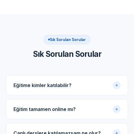
Sık Sorulan Sorular
Sık Sorulan Sorular
Eğitime kimler katılabilir?
Akupunktur uygulama sertifikasına sahip tüm tıp
doktorları ve diş hekimleri için uygundur.
Eğitim tamamen online mı?
Evet. Eğitim online panel üzerinden yürütülür. Canlı
dersler, kayıtlı video arşivi ve PDF ders notlarıyla
Canlı derslere katılamazsam ne olur?