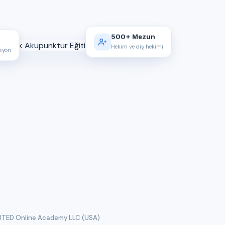
500+ Mezun
Hekim ve diş hekimi
asyon
TED Online Academy LLC (USA)