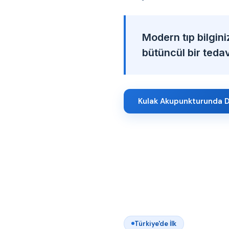
Modern tıp bilgini
bütüncül bir tedavi
Kulak Akupunkturunda D
Türkiye'de İlk