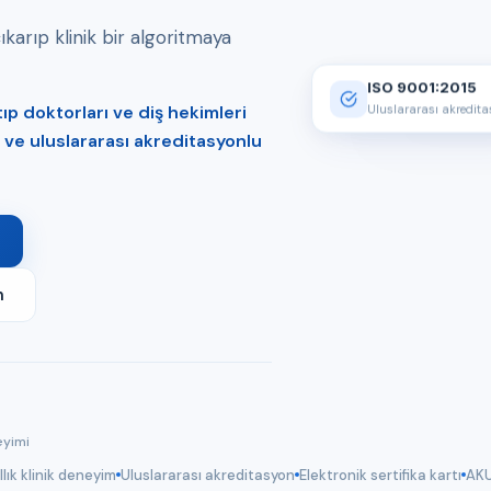
arıp klinik bir algoritmaya
ISO 9001:2015
p doktorları ve diş hekimleri
Uluslararası akredit
er ve uluslararası akreditasyonlu
m
eyimi
llık klinik deneyim
Uluslararası akreditasyon
Elektronik sertifika kartı
AKU