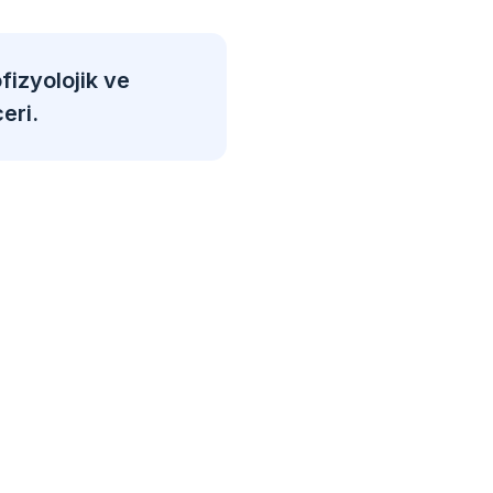
fizyolojik ve
eri.