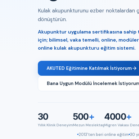
Kulak akupunkturunu ezber noktalardan çık
dönüştürün.
Akupunktur uygulama sertifikasına sahip tı
için; bilimsel, vaka temelli, online, modül
online kulak akupunkturu eğitim sistemi.
AKUTED Eğitimine Katılmak İstiyorum
Bana Uygun Modülü İncelemek İstiyoru
30
500
+
4000
+
Yıllık Klinik Deneyim
Mezun Meslektaş
Migren Vakası Den
2013'ten beri online eğitim
30 yı