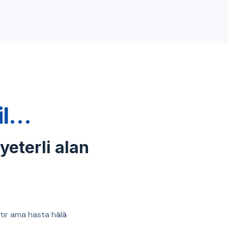
ğil…
 yeterli alan
ıştır ama hasta hâlâ