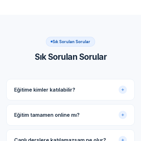
Sık Sorulan Sorular
Sık Sorulan Sorular
Eğitime kimler katılabilir?
Akupunktur uygulama sertifikasına sahip tüm tıp
doktorları ve diş hekimleri için uygundur.
Eğitim tamamen online mı?
Evet. Eğitim online panel üzerinden yürütülür. Canlı
dersler, kayıtlı video arşivi ve PDF ders notlarıyla
Canlı derslere katılamazsam ne olur?