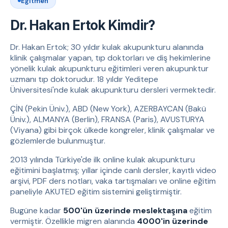
Eğitmen
Dr. Hakan Ertok Kimdir?
Dr. Hakan Ertok; 30 yıldır kulak akupunkturu alanında
klinik çalışmalar yapan, tıp doktorları ve diş hekimlerine
yönelik kulak akupunkturu eğitimleri veren akupunktur
uzmanı tıp doktorudur. 18 yıldır Yeditepe
Üniversitesi'nde kulak akupunkturu dersleri vermektedir.
ÇİN (Pekin Üniv.), ABD (New York), AZERBAYCAN (Bakü
Üniv.), ALMANYA (Berlin), FRANSA (Paris), AVUSTURYA
(Viyana) gibi birçok ülkede kongreler, klinik çalışmalar ve
gözlemlerde bulunmuştur.
2013 yılında Türkiye'de ilk online kulak akupunkturu
eğitimini başlatmış; yıllar içinde canlı dersler, kayıtlı video
arşivi, PDF ders notları, vaka tartışmaları ve online eğitim
paneliyle AKUTED eğitim sistemini geliştirmiştir.
Bugüne kadar
500'ün üzerinde meslektaşına
eğitim
vermiştir. Özellikle migren alanında
4000'in üzerinde