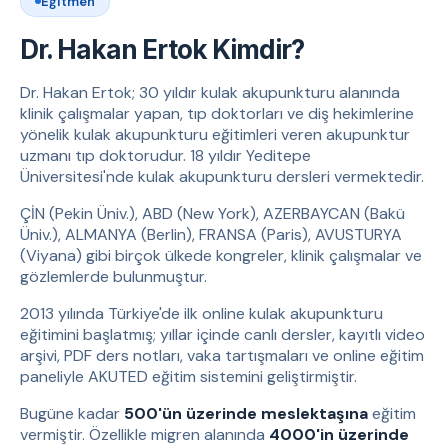
Eğitmen
Dr. Hakan Ertok Kimdir?
Dr. Hakan Ertok; 30 yıldır kulak akupunkturu alanında
klinik çalışmalar yapan, tıp doktorları ve diş hekimlerine
yönelik kulak akupunkturu eğitimleri veren akupunktur
uzmanı tıp doktorudur. 18 yıldır Yeditepe
Üniversitesi'nde kulak akupunkturu dersleri vermektedir.
ÇİN (Pekin Üniv.), ABD (New York), AZERBAYCAN (Bakü
Üniv.), ALMANYA (Berlin), FRANSA (Paris), AVUSTURYA
(Viyana) gibi birçok ülkede kongreler, klinik çalışmalar ve
gözlemlerde bulunmuştur.
2013 yılında Türkiye'de ilk online kulak akupunkturu
eğitimini başlatmış; yıllar içinde canlı dersler, kayıtlı video
arşivi, PDF ders notları, vaka tartışmaları ve online eğitim
paneliyle AKUTED eğitim sistemini geliştirmiştir.
Bugüne kadar
500'ün üzerinde meslektaşına
eğitim
vermiştir. Özellikle migren alanında
4000'in üzerinde