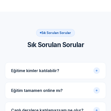
Sık Sorulan Sorular
Sık Sorulan Sorular
Eğitime kimler katılabilir?
Akupunktur uygulama sertifikasına sahip tüm tıp
doktorları ve diş hekimleri için uygundur.
Eğitim tamamen online mı?
Evet. Eğitim online panel üzerinden yürütülür. Canlı
dersler, kayıtlı video arşivi ve PDF ders notlarıyla
Canlı derslere katılamazsam ne olur?