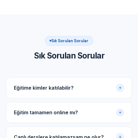
Sık Sorulan Sorular
Sık Sorulan Sorular
Eğitime kimler katılabilir?
Akupunktur uygulama sertifikasına sahip tüm tıp
doktorları ve diş hekimleri için uygundur.
Eğitim tamamen online mı?
Evet. Eğitim online panel üzerinden yürütülür. Canlı
dersler, kayıtlı video arşivi ve PDF ders notlarıyla
Canlı derslere katılamazsam ne olur?