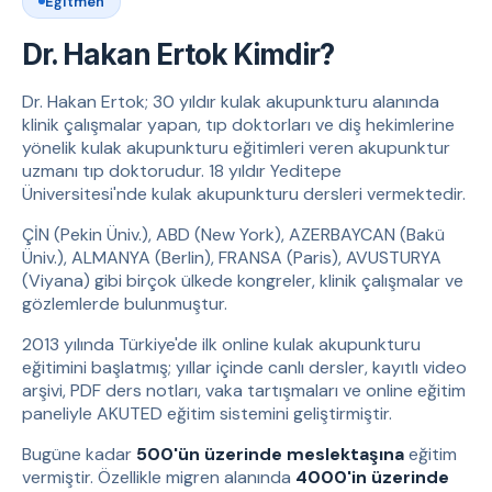
Eğitmen
Dr. Hakan Ertok Kimdir?
Dr. Hakan Ertok; 30 yıldır kulak akupunkturu alanında
klinik çalışmalar yapan, tıp doktorları ve diş hekimlerine
yönelik kulak akupunkturu eğitimleri veren akupunktur
uzmanı tıp doktorudur. 18 yıldır Yeditepe
Üniversitesi'nde kulak akupunkturu dersleri vermektedir.
ÇİN (Pekin Üniv.), ABD (New York), AZERBAYCAN (Bakü
Üniv.), ALMANYA (Berlin), FRANSA (Paris), AVUSTURYA
(Viyana) gibi birçok ülkede kongreler, klinik çalışmalar ve
gözlemlerde bulunmuştur.
2013 yılında Türkiye'de ilk online kulak akupunkturu
eğitimini başlatmış; yıllar içinde canlı dersler, kayıtlı video
arşivi, PDF ders notları, vaka tartışmaları ve online eğitim
paneliyle AKUTED eğitim sistemini geliştirmiştir.
Bugüne kadar
500'ün üzerinde meslektaşına
eğitim
vermiştir. Özellikle migren alanında
4000'in üzerinde