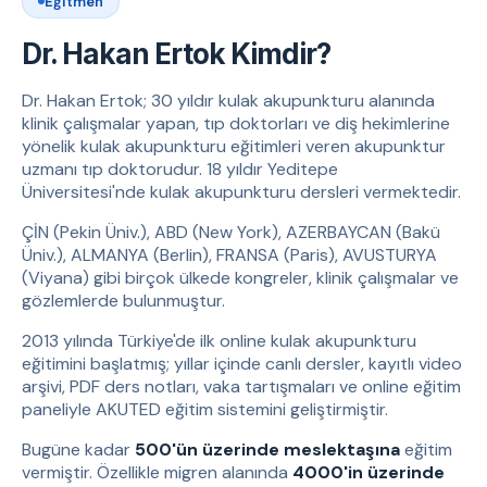
Eğitmen
Dr. Hakan Ertok Kimdir?
Dr. Hakan Ertok; 30 yıldır kulak akupunkturu alanında
klinik çalışmalar yapan, tıp doktorları ve diş hekimlerine
yönelik kulak akupunkturu eğitimleri veren akupunktur
uzmanı tıp doktorudur. 18 yıldır Yeditepe
Üniversitesi'nde kulak akupunkturu dersleri vermektedir.
ÇİN (Pekin Üniv.), ABD (New York), AZERBAYCAN (Bakü
Üniv.), ALMANYA (Berlin), FRANSA (Paris), AVUSTURYA
(Viyana) gibi birçok ülkede kongreler, klinik çalışmalar ve
gözlemlerde bulunmuştur.
2013 yılında Türkiye'de ilk online kulak akupunkturu
eğitimini başlatmış; yıllar içinde canlı dersler, kayıtlı video
arşivi, PDF ders notları, vaka tartışmaları ve online eğitim
paneliyle AKUTED eğitim sistemini geliştirmiştir.
Bugüne kadar
500'ün üzerinde meslektaşına
eğitim
vermiştir. Özellikle migren alanında
4000'in üzerinde