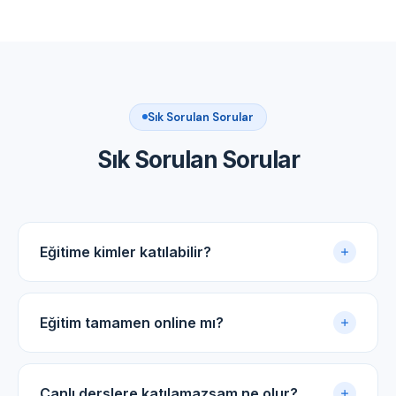
Sık Sorulan Sorular
Sık Sorulan Sorular
Eğitime kimler katılabilir?
Akupunktur uygulama sertifikasına sahip tüm tıp
doktorları ve diş hekimleri için uygundur.
Eğitim tamamen online mı?
Evet. Eğitim online panel üzerinden yürütülür. Canlı
dersler, kayıtlı video arşivi ve PDF ders notlarıyla
Canlı derslere katılamazsam ne olur?