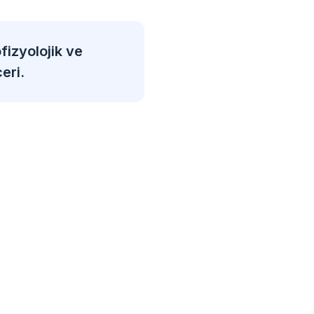
fizyolojik ve
eri.