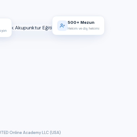
500+ Mezun
Hekim ve diş hekimi
asyon
TED Online Academy LLC (USA)