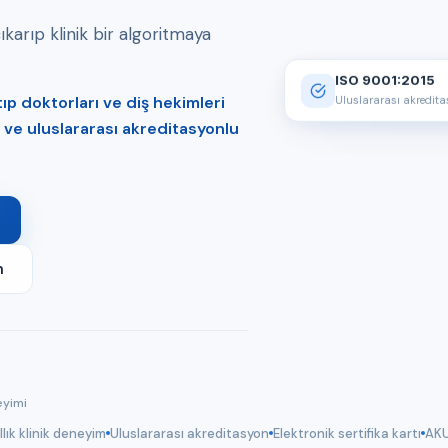
arıp klinik bir algoritmaya
ISO 9001:2015
p doktorları ve diş hekimleri
Uluslararası akredit
er ve uluslararası akreditasyonlu
m
eyimi
llık klinik deneyim
Uluslararası akreditasyon
Elektronik sertifika kartı
AKU