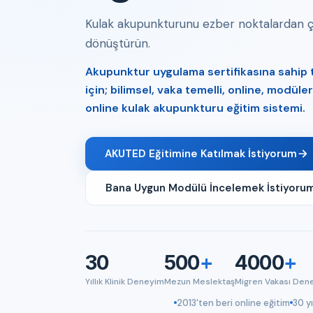
Kulak akupunkturunu ezber noktalardan çık
dönüştürün.
Akupunktur uygulama sertifikasına sahip tı
için; bilimsel, vaka temelli, online, modül
online kulak akupunkturu eğitim sistemi.
AKUTED Eğitimine Katılmak İstiyorum
Bana Uygun Modülü İncelemek İstiyoru
30
500
+
4000
+
Yıllık Klinik Deneyim
Mezun Meslektaş
Migren Vakası Den
2013'ten beri online eğitim
30 yı