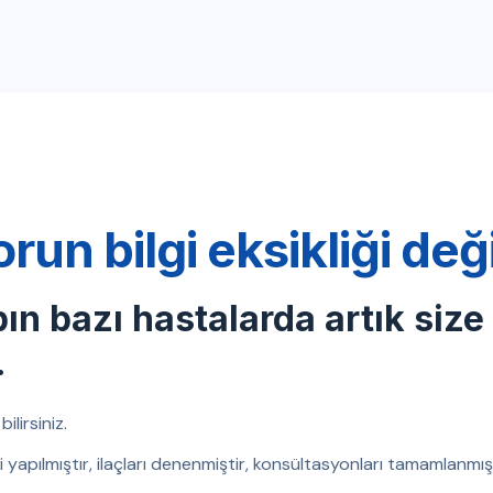
orun bilgi eksikliği de
bın bazı hastalarda artık size
.
ilirsiniz.
eri yapılmıştır, ilaçları denenmiştir, konsültasyonları tamamlanm