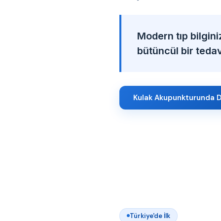
Modern tıp bilgini
bütüncül bir tedavi
Kulak Akupunkturunda D
Türkiye'de İlk