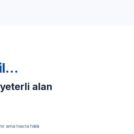
ğil…
 yeterli alan
ıştır ama hasta hâlâ