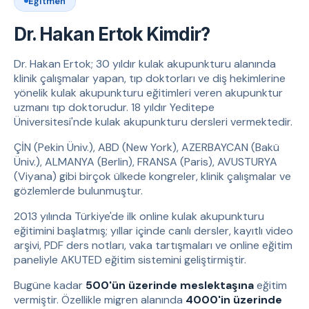
Eğitmen
Dr. Hakan Ertok Kimdir?
Dr. Hakan Ertok; 30 yıldır kulak akupunkturu alanında
klinik çalışmalar yapan, tıp doktorları ve diş hekimlerine
yönelik kulak akupunkturu eğitimleri veren akupunktur
uzmanı tıp doktorudur. 18 yıldır Yeditepe
Üniversitesi'nde kulak akupunkturu dersleri vermektedir.
ÇİN (Pekin Üniv.), ABD (New York), AZERBAYCAN (Bakü
Üniv.), ALMANYA (Berlin), FRANSA (Paris), AVUSTURYA
(Viyana) gibi birçok ülkede kongreler, klinik çalışmalar ve
gözlemlerde bulunmuştur.
2013 yılında Türkiye'de ilk online kulak akupunkturu
eğitimini başlatmış; yıllar içinde canlı dersler, kayıtlı video
arşivi, PDF ders notları, vaka tartışmaları ve online eğitim
paneliyle AKUTED eğitim sistemini geliştirmiştir.
Bugüne kadar
500'ün üzerinde meslektaşına
eğitim
vermiştir. Özellikle migren alanında
4000'in üzerinde