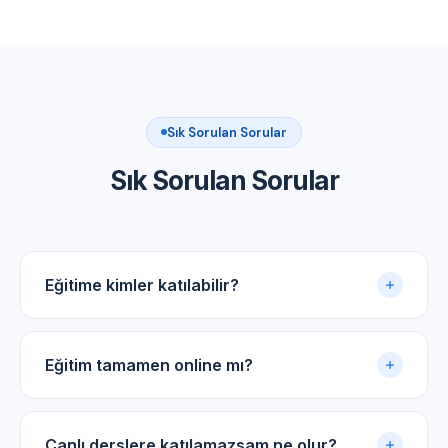
Sık Sorulan Sorular
Sık Sorulan Sorular
Eğitime kimler katılabilir?
Akupunktur uygulama sertifikasına sahip tüm tıp
doktorları ve diş hekimleri için uygundur.
Eğitim tamamen online mı?
Evet. Eğitim online panel üzerinden yürütülür. Canlı
dersler, kayıtlı video arşivi ve PDF ders notlarıyla
Canlı derslere katılamazsam ne olur?