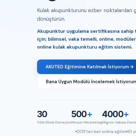
Kulak akupunkturunu ezber noktalardan çık
dönüştürün.
Akupunktur uygulama sertifikasına sahip tı
için; bilimsel, vaka temelli, online, modül
online kulak akupunkturu eğitim sistemi.
AKUTED Eğitimine Katılmak İstiyorum
Bana Uygun Modülü İncelemek İstiyoru
30
500
+
4000
+
Yıllık Klinik Deneyim
Mezun Meslektaş
Migren Vakası Den
2013'ten beri online eğitim
30 yı