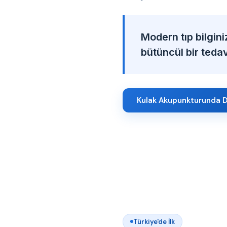
Modern tıp bilgini
bütüncül bir tedavi
Kulak Akupunkturunda D
Türkiye'de İlk