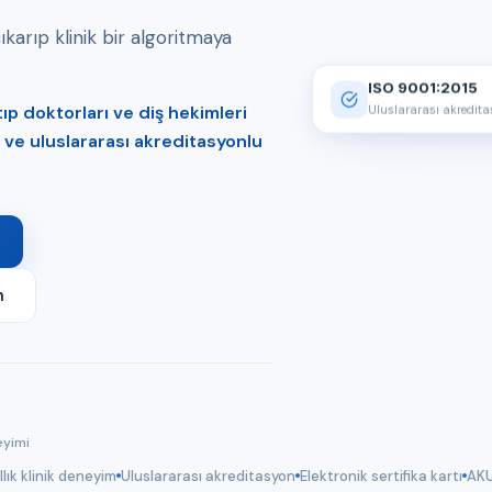
arıp klinik bir algoritmaya
ISO 9001:2015
p doktorları ve diş hekimleri
Uluslararası akredit
er ve uluslararası akreditasyonlu
m
eyimi
llık klinik deneyim
Uluslararası akreditasyon
Elektronik sertifika kartı
AKU