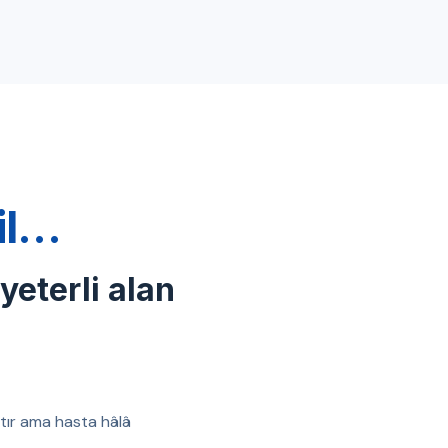
ğil…
 yeterli alan
ıştır ama hasta hâlâ