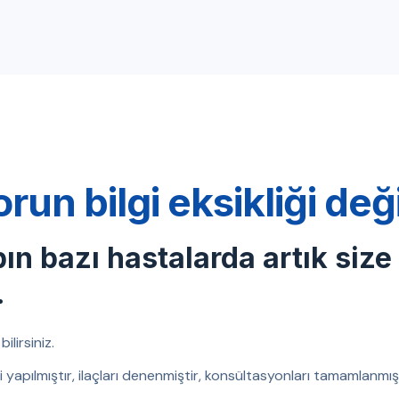
orun bilgi eksikliği de
bın bazı hastalarda artık size
.
ilirsiniz.
eri yapılmıştır, ilaçları denenmiştir, konsültasyonları tamamlanm