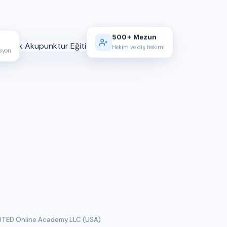
500+ Mezun
Hekim ve diş hekimi
asyon
TED Online Academy LLC (USA)