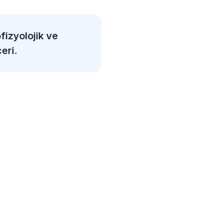
fizyolojik ve
eri.