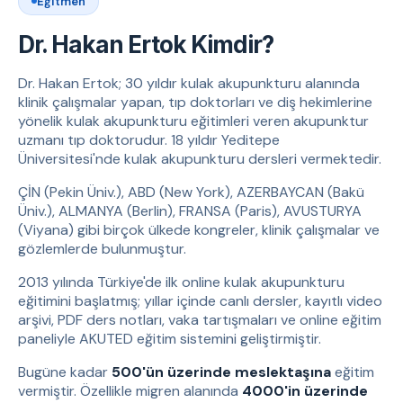
Eğitmen
Dr. Hakan Ertok Kimdir?
Dr. Hakan Ertok; 30 yıldır kulak akupunkturu alanında
klinik çalışmalar yapan, tıp doktorları ve diş hekimlerine
yönelik kulak akupunkturu eğitimleri veren akupunktur
uzmanı tıp doktorudur. 18 yıldır Yeditepe
Üniversitesi'nde kulak akupunkturu dersleri vermektedir.
ÇİN (Pekin Üniv.), ABD (New York), AZERBAYCAN (Bakü
Üniv.), ALMANYA (Berlin), FRANSA (Paris), AVUSTURYA
(Viyana) gibi birçok ülkede kongreler, klinik çalışmalar ve
gözlemlerde bulunmuştur.
2013 yılında Türkiye'de ilk online kulak akupunkturu
eğitimini başlatmış; yıllar içinde canlı dersler, kayıtlı video
arşivi, PDF ders notları, vaka tartışmaları ve online eğitim
paneliyle AKUTED eğitim sistemini geliştirmiştir.
Bugüne kadar
500'ün üzerinde meslektaşına
eğitim
vermiştir. Özellikle migren alanında
4000'in üzerinde