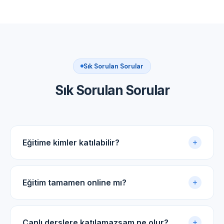
Sık Sorulan Sorular
Sık Sorulan Sorular
Eğitime kimler katılabilir?
Akupunktur uygulama sertifikasına sahip tüm tıp
doktorları ve diş hekimleri için uygundur.
Eğitim tamamen online mı?
Evet. Eğitim online panel üzerinden yürütülür. Canlı
dersler, kayıtlı video arşivi ve PDF ders notlarıyla
Canlı derslere katılamazsam ne olur?