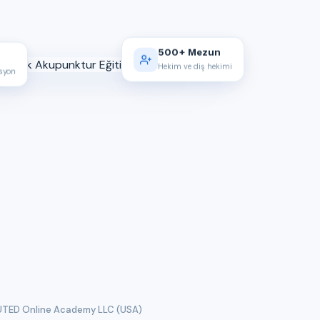
500+ Mezun
Hekim ve diş hekimi
asyon
TED Online Academy LLC (USA)