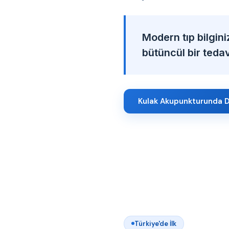
Modern tıp bilgini
bütüncül bir tedavi
Kulak Akupunkturunda D
Türkiye'de İlk