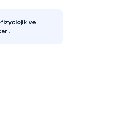
fizyolojik ve
eri.