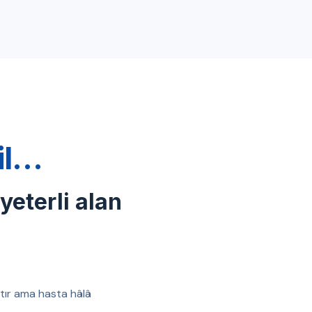
ğil…
 yeterli alan
ıştır ama hasta hâlâ