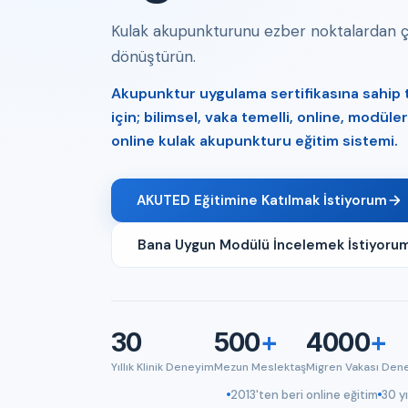
Kulak akupunkturunu ezber noktalardan çık
dönüştürün.
Akupunktur uygulama sertifikasına sahip tı
için; bilimsel, vaka temelli, online, modül
online kulak akupunkturu eğitim sistemi.
AKUTED Eğitimine Katılmak İstiyorum
Bana Uygun Modülü İncelemek İstiyoru
30
500
+
4000
+
Yıllık Klinik Deneyim
Mezun Meslektaş
Migren Vakası Den
2013'ten beri online eğitim
30 yı