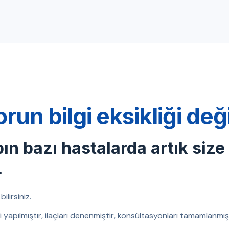
orun bilgi eksikliği de
bın bazı hastalarda artık size
.
ilirsiniz.
eri yapılmıştır, ilaçları denenmiştir, konsültasyonları tamamlanm