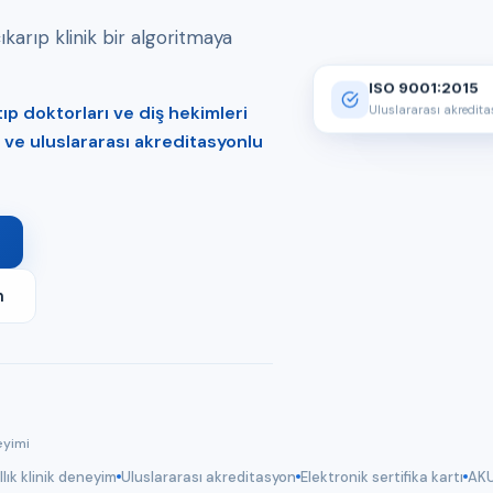
arıp klinik bir algoritmaya
ISO 9001:2015
p doktorları ve diş hekimleri
Uluslararası akredit
er ve uluslararası akreditasyonlu
m
eyimi
llık klinik deneyim
Uluslararası akreditasyon
Elektronik sertifika kartı
AKU