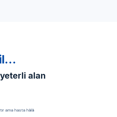
ğil…
 yeterli alan
ıştır ama hasta hâlâ