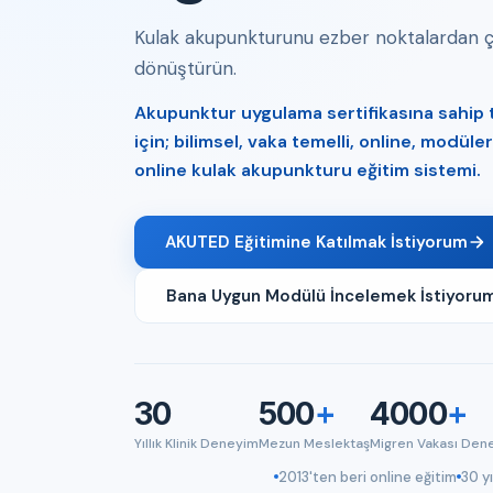
Kulak akupunkturunu ezber noktalardan çık
dönüştürün.
Akupunktur uygulama sertifikasına sahip tı
için; bilimsel, vaka temelli, online, modül
online kulak akupunkturu eğitim sistemi.
AKUTED Eğitimine Katılmak İstiyorum
Bana Uygun Modülü İncelemek İstiyoru
30
500
+
4000
+
Yıllık Klinik Deneyim
Mezun Meslektaş
Migren Vakası Den
2013'ten beri online eğitim
30 yı