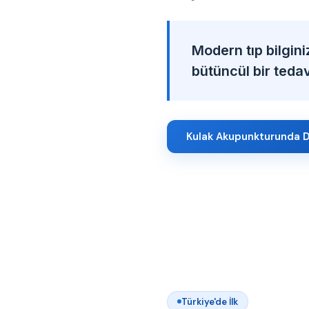
Modern tıp bilgini
bütüncül bir tedavi
Kulak Akupunkturunda D
Türkiye'de İlk