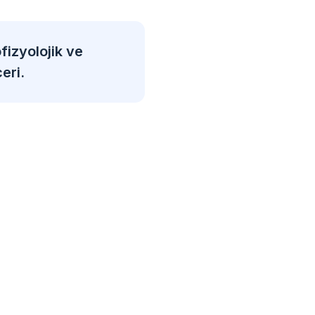
fizyolojik ve
eri.