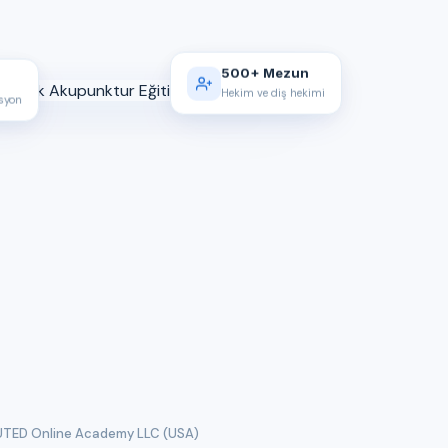
500+ Mezun
Hekim ve diş hekimi
asyon
TED Online Academy LLC (USA)