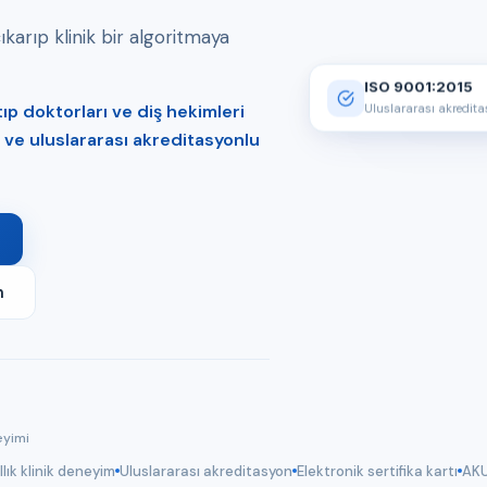
arıp klinik bir algoritmaya
ISO 9001:2015
p doktorları ve diş hekimleri
Uluslararası akredit
er ve uluslararası akreditasyonlu
m
eyimi
llık klinik deneyim
Uluslararası akreditasyon
Elektronik sertifika kartı
AKU