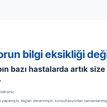
orun bilgi eksikliği de
bın bazı hastalarda artık size
.
ilirsiniz.
eri yapılmıştır, ilaçları denenmiştir, konsültasyonları tamamlanm