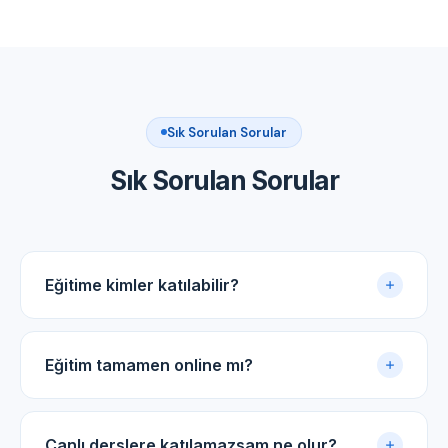
Sık Sorulan Sorular
Sık Sorulan Sorular
Eğitime kimler katılabilir?
Akupunktur uygulama sertifikasına sahip tüm tıp
doktorları ve diş hekimleri için uygundur.
Eğitim tamamen online mı?
Evet. Eğitim online panel üzerinden yürütülür. Canlı
dersler, kayıtlı video arşivi ve PDF ders notlarıyla
Canlı derslere katılamazsam ne olur?