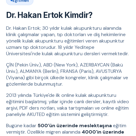
Eğitmen
Dr. Hakan Ertok Kimdir?
Dr. Hakan Ertok; 30 yıldır kulak akupunkturu alanında
klinik çalışmalar yapan, tıp doktorları ve diş hekimlerine
yönelik kulak akupunkturu eğitimleri veren akupunktur
uzmanı tıp doktorudur. 18 yıldır Yeditepe
Üniversitesi'nde kulak akupunkturu dersleri vermektedir.
ÇİN (Pekin Üniv.), ABD (New York), AZERBAYCAN (Bakü
Üniv.), ALMANYA (Berlin), FRANSA (Paris), AVUSTURYA
(Viyana) gibi birçok ülkede kongreler, klinik çalışmalar ve
gözlemlerde bulunmuştur.
2013 yılında Türkiye'de ilk online kulak akupunkturu
eğitimini başlatmış; yıllar içinde canlı dersler, kayıtlı video
arşivi, PDF ders notları, vaka tartışmaları ve online eğitim
paneliyle AKUTED eğitim sistemini geliştirmiştir.
Bugüne kadar
500'ün üzerinde meslektaşına
eğitim
vermiştir. Özellikle migren alanında
4000'in üzerinde