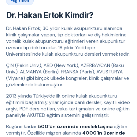
Eğitmen
Dr. Hakan Ertok Kimdir?
Dr. Hakan Ertok; 30 yıldır kulak akupunkturu alanında
klinik çalışmalar yapan, tıp doktorları ve diş hekimlerine
yönelik kulak akupunkturu eğitimleri veren akupunktur
uzmanı tıp doktorudur. 18 yıldır Yeditepe
Üniversitesi'nde kulak akupunkturu dersleri vermektedir.
ÇİN (Pekin Üniv.), ABD (New York), AZERBAYCAN (Bakü
Üniv.), ALMANYA (Berlin), FRANSA (Paris), AVUSTURYA
(Viyana) gibi birçok ülkede kongreler, klinik çalışmalar ve
gözlemlerde bulunmuştur.
2013 yılında Türkiye'de ilk online kulak akupunkturu
eğitimini başlatmış; yıllar içinde canlı dersler, kayıtlı video
arşivi, PDF ders notları, vaka tartışmaları ve online eğitim
paneliyle AKUTED eğitim sistemini geliştirmiştir.
Bugüne kadar
500'ün üzerinde meslektaşına
eğitim
vermiştir. Özellikle migren alanında
4000'in üzerinde