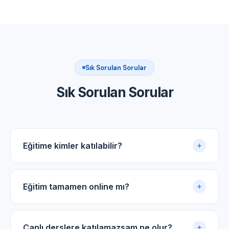
Sık Sorulan Sorular
Sık Sorulan Sorular
Eğitime kimler katılabilir?
Akupunktur uygulama sertifikasına sahip tüm tıp
doktorları ve diş hekimleri için uygundur.
Eğitim tamamen online mı?
Evet. Eğitim online panel üzerinden yürütülür. Canlı
dersler, kayıtlı video arşivi ve PDF ders notlarıyla
Canlı derslere katılamazsam ne olur?