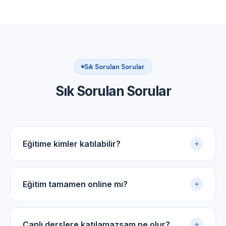
Sık Sorulan Sorular
Sık Sorulan Sorular
Eğitime kimler katılabilir?
Akupunktur uygulama sertifikasına sahip tüm tıp
doktorları ve diş hekimleri için uygundur.
Eğitim tamamen online mı?
Evet. Eğitim online panel üzerinden yürütülür. Canlı
dersler, kayıtlı video arşivi ve PDF ders notlarıyla
Canlı derslere katılamazsam ne olur?