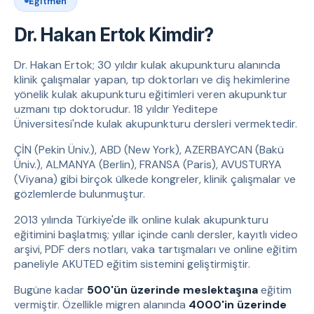
Eğitmen
Dr. Hakan Ertok Kimdir?
Dr. Hakan Ertok; 30 yıldır kulak akupunkturu alanında
klinik çalışmalar yapan, tıp doktorları ve diş hekimlerine
yönelik kulak akupunkturu eğitimleri veren akupunktur
uzmanı tıp doktorudur. 18 yıldır Yeditepe
Üniversitesi'nde kulak akupunkturu dersleri vermektedir.
ÇİN (Pekin Üniv.), ABD (New York), AZERBAYCAN (Bakü
Üniv.), ALMANYA (Berlin), FRANSA (Paris), AVUSTURYA
(Viyana) gibi birçok ülkede kongreler, klinik çalışmalar ve
gözlemlerde bulunmuştur.
2013 yılında Türkiye'de ilk online kulak akupunkturu
eğitimini başlatmış; yıllar içinde canlı dersler, kayıtlı video
arşivi, PDF ders notları, vaka tartışmaları ve online eğitim
paneliyle AKUTED eğitim sistemini geliştirmiştir.
Bugüne kadar
500'ün üzerinde meslektaşına
eğitim
vermiştir. Özellikle migren alanında
4000'in üzerinde