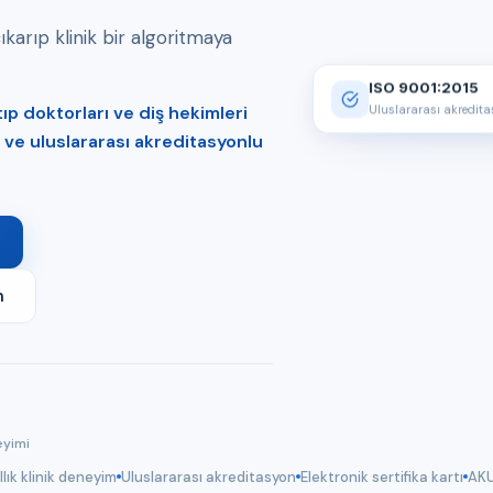
arıp klinik bir algoritmaya
ISO 9001:2015
p doktorları ve diş hekimleri
Uluslararası akredit
er ve uluslararası akreditasyonlu
m
eyimi
llık klinik deneyim
Uluslararası akreditasyon
Elektronik sertifika kartı
AKU