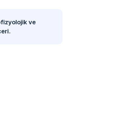
fizyolojik ve
eri.