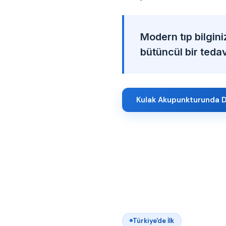
Modern tıp bilgini
bütüncül bir tedavi
Kulak Akupunkturunda D
Türkiye'de İlk