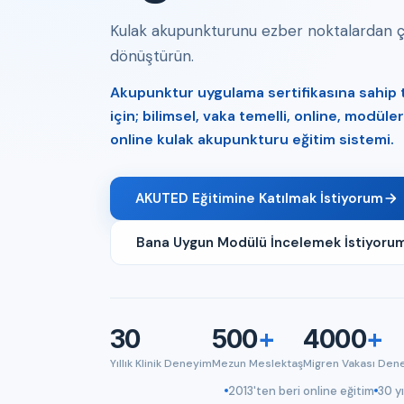
Kulak akupunkturunu ezber noktalardan çık
dönüştürün.
Akupunktur uygulama sertifikasına sahip tı
için; bilimsel, vaka temelli, online, modül
online kulak akupunkturu eğitim sistemi.
AKUTED Eğitimine Katılmak İstiyorum
Bana Uygun Modülü İncelemek İstiyoru
30
500
+
4000
+
Yıllık Klinik Deneyim
Mezun Meslektaş
Migren Vakası Den
2013'ten beri online eğitim
30 yı