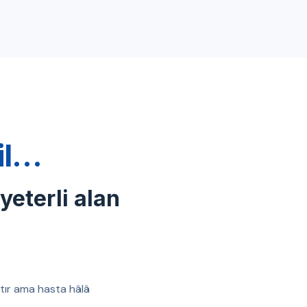
ğil…
 yeterli alan
ıştır ama hasta hâlâ