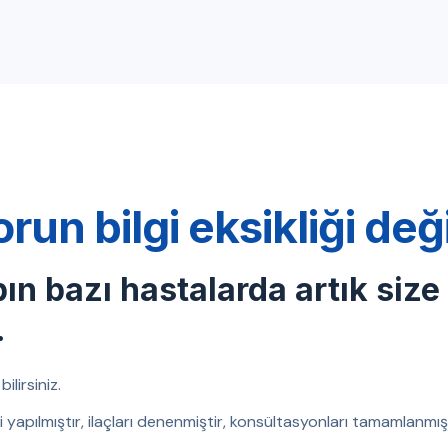
orun bilgi eksikliği de
bın bazı hastalarda artık size
.
ilirsiniz.
eri yapılmıştır, ilaçları denenmiştir, konsültasyonları tamamlanm