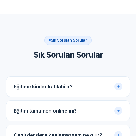
Sık Sorulan Sorular
Sık Sorulan Sorular
Eğitime kimler katılabilir?
Akupunktur uygulama sertifikasına sahip tüm tıp
doktorları ve diş hekimleri için uygundur.
Eğitim tamamen online mı?
Evet. Eğitim online panel üzerinden yürütülür. Canlı
dersler, kayıtlı video arşivi ve PDF ders notlarıyla
Canlı derslere katılamazsam ne olur?