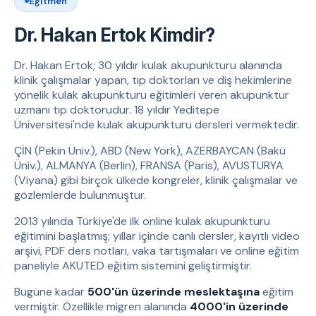
Eğitmen
Dr. Hakan Ertok Kimdir?
Dr. Hakan Ertok; 30 yıldır kulak akupunkturu alanında
klinik çalışmalar yapan, tıp doktorları ve diş hekimlerine
yönelik kulak akupunkturu eğitimleri veren akupunktur
uzmanı tıp doktorudur. 18 yıldır Yeditepe
Üniversitesi'nde kulak akupunkturu dersleri vermektedir.
ÇİN (Pekin Üniv.), ABD (New York), AZERBAYCAN (Bakü
Üniv.), ALMANYA (Berlin), FRANSA (Paris), AVUSTURYA
(Viyana) gibi birçok ülkede kongreler, klinik çalışmalar ve
gözlemlerde bulunmuştur.
2013 yılında Türkiye'de ilk online kulak akupunkturu
eğitimini başlatmış; yıllar içinde canlı dersler, kayıtlı video
arşivi, PDF ders notları, vaka tartışmaları ve online eğitim
paneliyle AKUTED eğitim sistemini geliştirmiştir.
Bugüne kadar
500'ün üzerinde meslektaşına
eğitim
vermiştir. Özellikle migren alanında
4000'in üzerinde