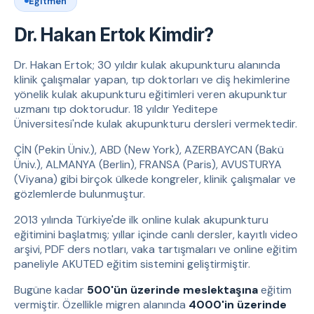
Eğitmen
Dr. Hakan Ertok Kimdir?
Dr. Hakan Ertok; 30 yıldır kulak akupunkturu alanında
klinik çalışmalar yapan, tıp doktorları ve diş hekimlerine
yönelik kulak akupunkturu eğitimleri veren akupunktur
uzmanı tıp doktorudur. 18 yıldır Yeditepe
Üniversitesi'nde kulak akupunkturu dersleri vermektedir.
ÇİN (Pekin Üniv.), ABD (New York), AZERBAYCAN (Bakü
Üniv.), ALMANYA (Berlin), FRANSA (Paris), AVUSTURYA
(Viyana) gibi birçok ülkede kongreler, klinik çalışmalar ve
gözlemlerde bulunmuştur.
2013 yılında Türkiye'de ilk online kulak akupunkturu
eğitimini başlatmış; yıllar içinde canlı dersler, kayıtlı video
arşivi, PDF ders notları, vaka tartışmaları ve online eğitim
paneliyle AKUTED eğitim sistemini geliştirmiştir.
Bugüne kadar
500'ün üzerinde meslektaşına
eğitim
vermiştir. Özellikle migren alanında
4000'in üzerinde