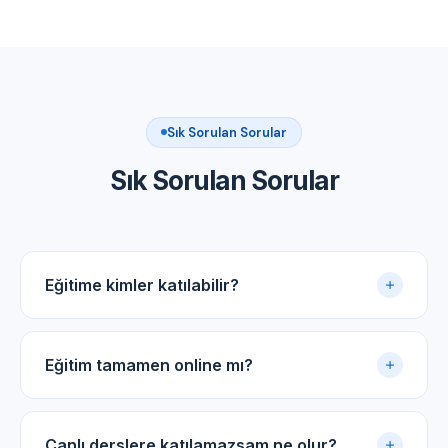
Sık Sorulan Sorular
Sık Sorulan Sorular
Eğitime kimler katılabilir?
Akupunktur uygulama sertifikasına sahip tüm tıp
doktorları ve diş hekimleri için uygundur.
Eğitim tamamen online mı?
Evet. Eğitim online panel üzerinden yürütülür. Canlı
dersler, kayıtlı video arşivi ve PDF ders notlarıyla
Canlı derslere katılamazsam ne olur?